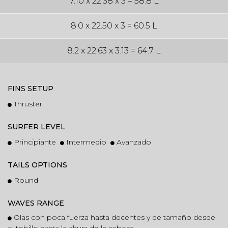
7.10 x 22.38 x 3 = 58.8 L
8.0 x 22.50 x 3 = 60.5 L
8.2 x 22.63 x 3.13 = 64.7 L
FINS SETUP
Thruster
SURFER LEVEL
Principiante
Intermedio
Avanzado
TAILS OPTIONS
Round
WAVES RANGE
Olas con poca fuerza hasta decentes y de tamaño desde